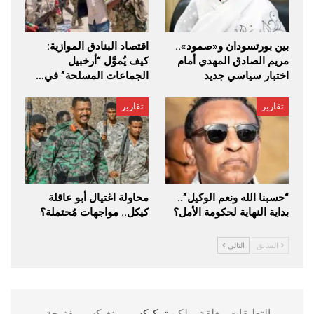
بين بورتسودان و«صمود»..
اقتصاد البنادق الموازية:
مريم الصادق المهدي أمام
كيف يُموَّل “أرخبيل
اختبار سياسي جديد
الجماعات المسلحة” في…
تقارير
تقارير
“حسبنا الله ونعم الوكيل”..
محاولة اغتيال أبو عاقلة
بداية النهاية لحكومة الأمل؟
كيكل.. مواجهات مُحتملة؟
السابق
التالي
التعليقات مغلقة، ولكن
تركبكس
وبينغبكس مفتوحة.