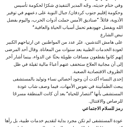
وفي ختام حديثه، وجّه المدير التنفيذي شكرًا لحكومة تأسيس
وحكومة إقليم جنوب كردفان/ جبال النوبة على دعمهم في توفير
الأدوية، قائلاً: “صناديق الأمس حملت أدوات الحرب، واليوم بفضل
الله وبفضل جهودهم تحمل أسباب الحياة والعافية.”
نبض الشارع
على هامش التدشين، عبّر عدد من المواطنين عن ارتياحهم الكبير
لعودة الخدمات الطبية بعد سنوات من المعاناة. وقال أحد المرضى
إنهم كانوا يقطعون مسافات طويلة بحثًا عن الدواء، بينما أشار آخر
إلى أن مجانية العلاج ستخفف عنهم أعباءً مالية ثقيلة في ظل
الظروف الاقتصادية الصعبة.
إحدى النساء أكدت أن وجود أخصائي نساء وتوليد بالمستشفى
يبعث الطمأنينة في نفوس الأمهات، فيما وصف شاب عودة
المستشفى بأنها “انتصار للحياة” بعد أن كانت المنطقة مسرحًا
للرصاص والاقتتال.
رمز للسلام الاجتماعي
عودة المستشفى لم تكن مجرد بداية لتقديم خدمات طبية، بل رآها