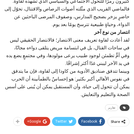
كثيرون رمزًا للتحول الاجتماعي والسياسي الذي تشهده لقاوة.
فالماضي القريب الذي مثّلته أصوات الرصاص والاقتتال، تحوّل إلى
حاضرٍ يزخر بضجيج المدارس، وصفوف المرضى الباحثين عن
الدواء، وحياةٍ طبيعية تترسخ يومًا بعد يوم.
انتصار من نوع آخر
لقد أعادت لقاوة تعريف معنى الانتصار؛ فالانتصار الحقيقي ليس
في ساحات القتال، بل في ابتسامة مريض يتلقى دواءه مجانًا،
وفي أمٍّ تطمئن لوجود طبيب يرعى مولودها، وفي مجتمعٍ يضع يده
في يد الآخر ليبني غدًا أكثر إشراقًا.
وبينما تتدفق صناديق الأدوية من كاودا إلى لقاوة، فإن ما يتدفق
في نفوس الأهالي أكبر بكثير: هو إحساسٌ بالطمأنينة أن الحرب
يمكن أن تتحول إلى حياة، وأن المستقبل يمكن أن يُبنى على أسس
الصحة والتعليم والتعايش.
تقارير
Google+
Twitter
Facebook
Share