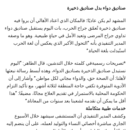
صناديق دواء بدل صناديق ذخيرة
المشهد لم يكن عاديًا؛ فالمكان الذي اعتاد الأهالي أن يروا فيه
صناديق ذخيرة تُعمّق جراح الحرب، بات اليوم يستقبل صناديق دواء
تداوي جراح المرضى وتعيد الأمل في حياةٍ طبيعية. وهو ما وصفه
المدير التنفيذي بأنه “التحول الأكبر الذي يعكس أن لغة الحرب
استُبدلت بلغة الحياة.”
*تصريحات رسميةفي كلمته خلال التدشين، قال الطاهر: “اليوم
نستبدل صناديق الذخيرة بصناديق الدواء، وهذه أبسط رسالة نبعثها
لأهلنا: أن الصحة حق، والدواء مجاني لكل مواطن.” وأشار إلى أن
الأدوية المتوفرة تكفي حاجة المنطقة لثلاثة أشهر، مع تأكيد التزام
الحكومة المحلية بالاستمرار في تقديم العلاج مجانًا، مضيفًا: “هذا
أقل ما يمكن أن نقدمه لشعبنا بعد سنوات من المعاناة.”
خدمات طبية متكاملة
وكشف المدير التنفيذي أن المستشفى سيشهد خلال الأسبوع
الجاري مباشرة أخصائي النساء والتوليد لعمله، على أن ينضم إليه