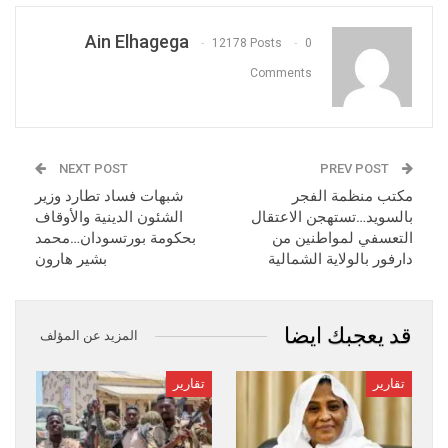
Ain Elhagega
12178 Posts
0
Comments
NEXT POST
PREV POST
مكتب منظمة الفجر
شبهات فساد تطارد وزير
بالسويد…تستهجن الاعتقال
الشئون الدينية والأوقاف
التعسفي لمواطنين من
بحكومة بورتسودان…محمد
دارفور بالولاية الشمالية
بشير هارون
قد يعجبك ايضا
المزيد عن المؤلف
تقارير
تقارير