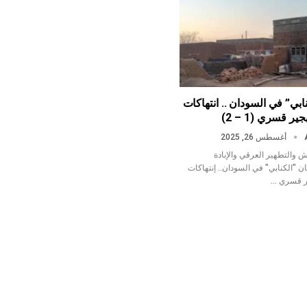
بي” في السودان .. انتهاكات
ر قسري (1 – 2)
أغسطس 26, 2025
 والتطهير العرقي والإبادة
ن "الكنابي" في السودان.. إنتهاكات
ر قسري …