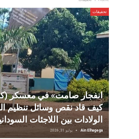
تحقيقات
انفجار صامت» في معسكر (كريا
كيف قاد نقص وسائل تنظيم الأ
الولادات بين اللاجئات السودان
Ain Elhagega
يوليو 31, 2026