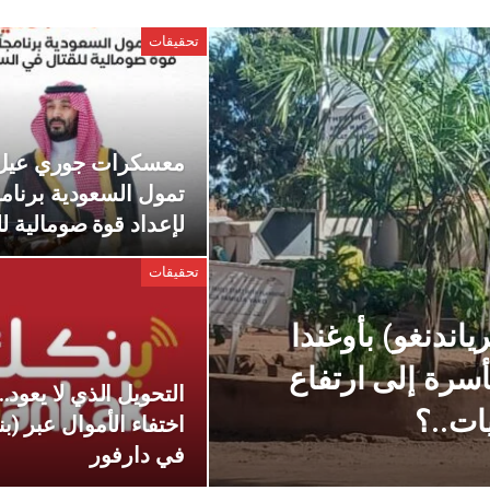
تحقيقات
معسكرات جوري عيل.
تمول السعودية برنامج
لإعداد قوة صومالية ل
تحقيقات
ندنغو) بأوغندا
سرة إلى ارتفاع
التحويل الذي لا يعود..
يات..؟
اختفاء الأموال عبر (ب
في دارفور