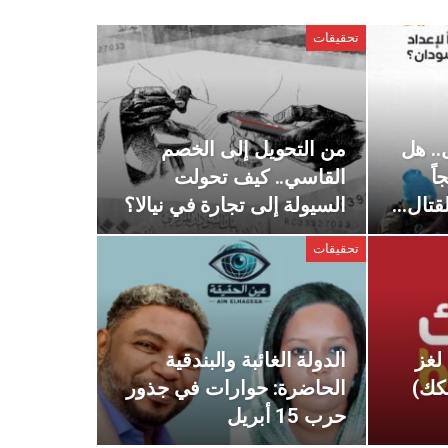
تحقيقات
. هل
من التحويل إلى الخصم
اً
القاسي.. كيف تحولت
لقتال…
السيولة إلى تجارة في نيالا؟
تحقيقات
 لغز
الدولة الغائبة والبندقية
نكك)
الحاضرة: حوارات في جذور
حرب 15 أبريل