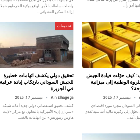
ا أدواراً…
واصلت سلطات الأمر الواقع بولاية الخرطوم حملا
إزالة السكن العشوائي…
تحقيقات
 كيف حوّلت قيادة الجيش
تحقيق دولي يكشف اتهامات خطيرة
ثروة الوطنية إلى ميزانية
للجيش السوداني بارتكاب إبادة عرقية
حة؟
في الجزيرة
ديسمبر 17, 2025
Ain Elhagega
ديسمبر 17, 2025
في السودان مجرد مورد اقتصادي
كشف تحقيق استقصائي دولي جديد أعدّته شبكة
تحوّل إلى ركيزة مالية أساسية تُغذي
«سي إن إن» الأميركية بالتعاون مع مركز «لايت
يل أمد…
هاوس ريبورتس» عن اتهامات بالغة…