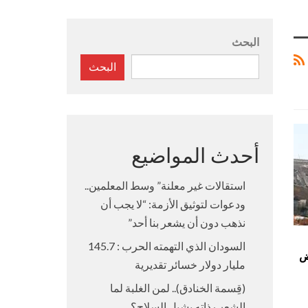
البحث
البحث
أحدث المواضيع
استقالات غير معلنة” وسط المعلمين..
ودعوات لتوثيق الأزمة: “لا يجب أن
نذهب دون أن يشعر بنا أحد”
السودان الذي التهمته الحرب : 145.7
ض
مليار دولار خسائر تقديرية
(قِسمة الخنادق).. لمن الغلبة لما
الشعب ذاته يشيل السلاح؟