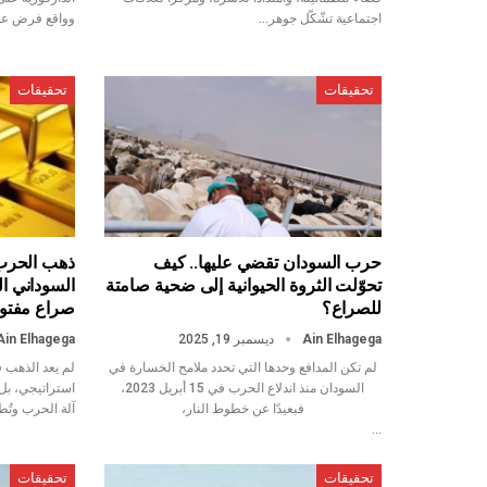
اجتماعية تشّكّل جوهر…
وواقع فرض عليه
تحقيقات
تحقيقات
حرب السودان تقضي عليها.. كيف
ذهب الحرب:
تحوّلت الثروة الحيوانية إلى ضحية صامتة
السوداني ال
للصراع؟
صراع مفتو
Ain Elhagega
ديسمبر 19, 2025
Ain Elhagega
لم تكن المدافع وحدها التي تحدد ملامح الخسارة في
لم يعد الذهب 
السودان منذ اندلاع الحرب في 15 أبريل 2023،
استراتيجي، بل 
فبعيدًا عن خطوط النار،
آلة الحرب وتُط
…
تحقيقات
تحقيقات