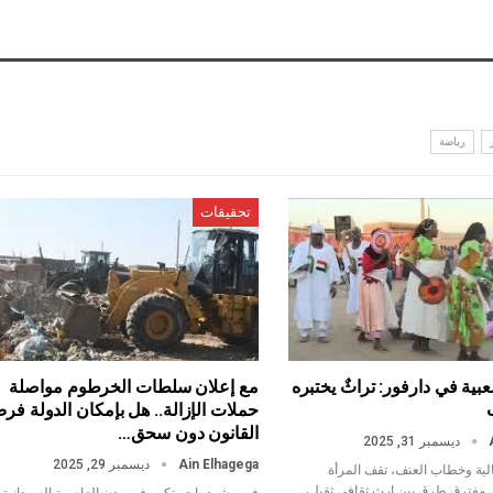
رياضة
تحقيقات
عبية في دارفور: تراثٌ يختبره
مع إعلان سلطات الخرطوم مواصلة
حملات الإزالة.. هل بإمكان الدولة فر
القانون دون سحق…
ديسمبر 31, 2025
Ain Elhagega
ديسمبر 29, 2025
الية وخطاب العنف، تقف المرأة
ى مفترق طرق بين إرث ثقافي ثقيل،
في مشهد بات يتكرر في مدن العاصمة السودانية،