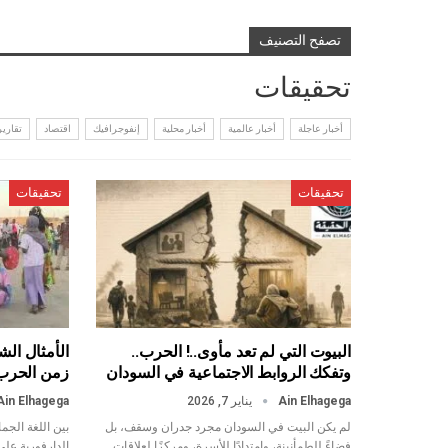
تصفح التصنيف
تحقيقات
أخبار عاجلة
أخبار عالمية
أخبار محلية
إنفوجرافيك
اقتصاد
تقارير
تحقيقات
تحقيقات
البيوت التي لم تعد مأوى..! الحرب..
الأمثال الش
وتفكك الروابط الاجتماعية في السودان
زمن الحرب
Ain Elhagega
يناير 7, 2026
Ain Elhagega
لم يكن البيت في السودان مجرد جدران وسقف، بل
بين اللغة الجم
فضاءً للطمأنينة، وامتدادًا للأسرة، ومركزًا لعلاقات
الدارفورية عل