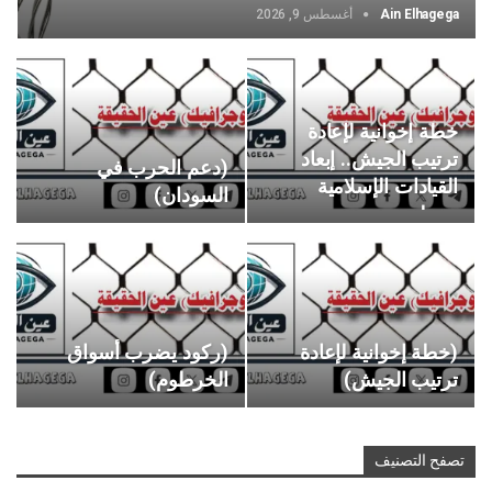
Ain Elhagega
أغسطس 9, 2026
خطة إخوانية لإعادة
ترتيب الجيش.. إبعاد
(دعم الحرب في
القيادات الإسلامية
السودان)
وحظر…
(خطة إخوانية لإعادة
(ركود يضرب أسواق
ترتيب الجيش)
الخرطوم)
تصفح التصنيف