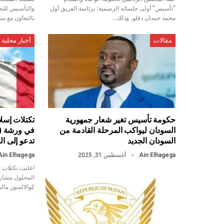
"تأسيس" أولى جلساته الرسمية؛ برئاسة الفريق أول
والتأسيس للتح
محمد حمدان دقلو، وذلك…
بالتعاون مع م
مقالات
أخبار محلية
حكومة تأسيس تغير شعار جمهورية
تكتلات إسل
السودان ليواكب المرحلة القادمة من
في ورشة (ب
السودان الجديد
تدعو إلى ا
Ain Elhagega
أغسطس 31, 2025
Ain Elhagega
اعلنت تكتلات إ
المحلول مشارك
كوالالمبور مال