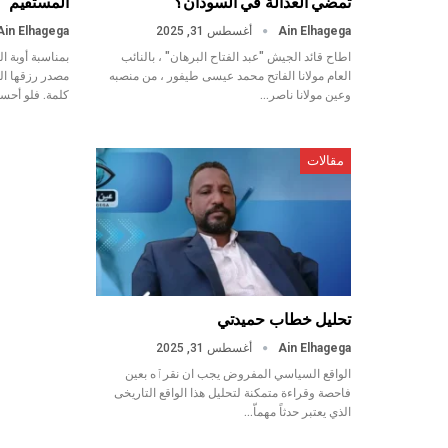
تمضي العدالة في السودان؟
المستقيم
Ain Elhagega
أغسطس 31, 2025
Ain Elhagega
اطاح قائد الجيش "عبد الفتاح البرهان" ، بالنائب
بمناسبة أوبة ال
العام مولانا الفاتح محمد عيسى طيفور ، من منصبه
مصدر رزقها الو
وعين مولانا ناصر…
كلمة. فلو أحس
مقالات
تحليل خطاب حميدتي
Ain Elhagega
أغسطس 31, 2025
الواقع السياسي المفروض يجب ان نقرٱه بعين
فاحصة وقراءة متمكنة لتحليل هذا الواقع التاريخى
الذي يعتبر حدثاً مهماّ…