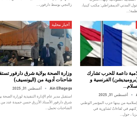
زالنجي بوسط دارفور،…
ول المدني الديمقراطي: مكتب كينيا،
نظمة؛…
أخبار محلية
امية داعمة للحرب تشارك
وزارة الصحة بولاية شرق دارفور تستق
روميديشن) الفرنسية و
شاحنات أدوية من (اليونسيف)
لسلام…
Ain Elhagega
أغسطس 31, 2025
أغسطس 31, 2025
استقبل مدير عام الإدارة التنفيذية لوزارة الصحة بو
شرق دارفور الأستاذ الأزرق حسن حميدة عدد من
سلامية من بينها حزب المؤتمر الوطني
الشاحنات تحمل…
تهم في لقاءاتْ تَشاورية في
يزيا ، حول…