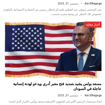
Ain Elhagega
ديسمبر 31, 2025
نفى الصحفي شوقي عبد العظيم تلقيه أي إخطار رسمي من السفارة السودانية بالقاهرة
بخصوص فك الحظر عن وثيقة سفره بحسب…
أخبار محلية
مسعد بولس يشيد بتمديد فتح معبر أدري ويدعو لهدنة إنسانية
عاجلة في السودان
Ain Elhagega
ديسمبر 31, 2025
اشاد مستشار الرئيس الأمريكي للشؤون الافريقية مسعد بولس بالقرار الذي اتخذته