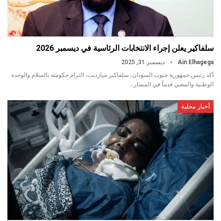
سلفاكير يعلن إجراء الانتخابات الرئاسية في ديسمبر 2026
Ain Elhagega
ديسمبر 31, 2025
أكد رئيس جمهورية جنوب السودان، سلفاكير ميارديت، التزام حكومته بالسلام والوحدة
الوطنية والمضي قدماً في المسار…
أخبار محلية