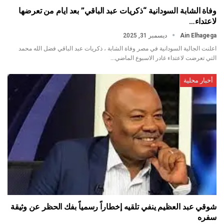
وفاة الشابة السودانية “ذكريات عبد الباقي” بعد ايام من تعرضها
لاعتداء…
Ain Elhagega
ديسمبر 31, 2025
اعلنت الجالية السودانية في مصر وفاة الشابة ، ذكريات عبد الباقي فضل الله محمد
التي تعرضت لاعتداء غادر الاسبوع الماضي…
أخبار محلية
شوقي عبد العظيم ينفي تلقيه إخطاراً رسمياً بفك الحظر عن وثيقة
سفره