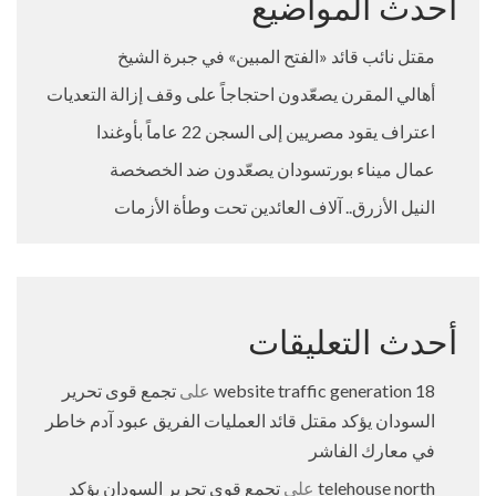
أحدث المواضيع
مقتل نائب قائد «الفتح المبين» في جبرة الشيخ
أهالي المقرن يصعّدون احتجاجاً على وقف إزالة التعديات
اعتراف يقود مصريين إلى السجن 22 عاماً بأوغندا
عمال ميناء بورتسودان يصعّدون ضد الخصخصة
النيل الأزرق.. آلاف العائدين تحت وطأة الأزمات
أحدث التعليقات
18 website traffic generation
على
تجمع قوى تحرير
السودان يؤكد مقتل قائد العمليات الفريق عبود آدم خاطر
في معارك الفاشر
telehouse north
على
تجمع قوى تحرير السودان يؤكد