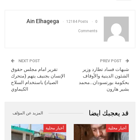
Ain Elhagega
12184 Posts
0
Comments
NEXT POST
PREV POST
شبهات فساد تطارد وزير
تقرير امام مجلس حقوق
الشئون الدينية والأوقاف
الإنسان بجنيف يتهم (متحرك
بحكومة بورتسودان…محمد
الصياد) باستخدام السلاح
بشير هارون
الكيماوي
قد يعجبك ايضا
المزيد عن المؤلف
أخبار محلية
أخبار محلية