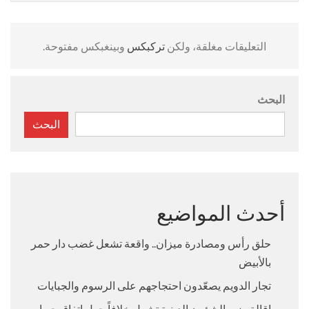
التعليقات مغلقة، ولكن
تركبكس
وبينغبكس مفتوحة.
البحث
البحث
أحدث المواضيع
حلق رأس ومصادرة ميزان.. واقعة تشعل غضب دار حمر
بالأبيض
تجار الدويم يصعّدون احتجاجهم على الرسوم والجبايات
إقالة وزير الشؤون الدينية تشعل خلافاً حول اتفاق جوبا