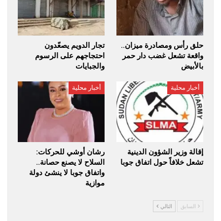
حلق رأس ومصادرة ميزان..
تجار الدويم يصعّدون
واقعة تشعل غضب دار حمر
احتجاجهم على الرسوم
بالأبيض
والجبايات
أخبار محلية
أخبار محلية
إقالة وزير الشؤون الدينية
رشان أوشي للحركات:
تشعل خلافاً حول اتفاق جوبا
السلاح لا يصنع حصانة..
واتفاق جوبا لا ينشئ دولة
موازية
السابق
التالي