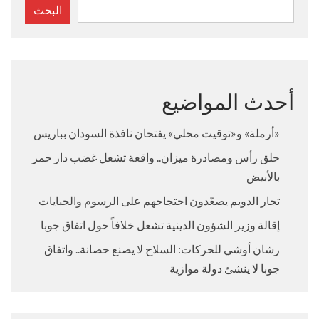
البحث
أحدث المواضيع
«أرملة» و«توقيت محلي» يفتحان نافذة السودان بباريس
حلق رأس ومصادرة ميزان.. واقعة تشعل غضب دار حمر
بالأبيض
تجار الدويم يصعّدون احتجاجهم على الرسوم والجبايات
إقالة وزير الشؤون الدينية تشعل خلافاً حول اتفاق جوبا
رشان أوشي للحركات: السلاح لا يصنع حصانة.. واتفاق
جوبا لا ينشئ دولة موازية