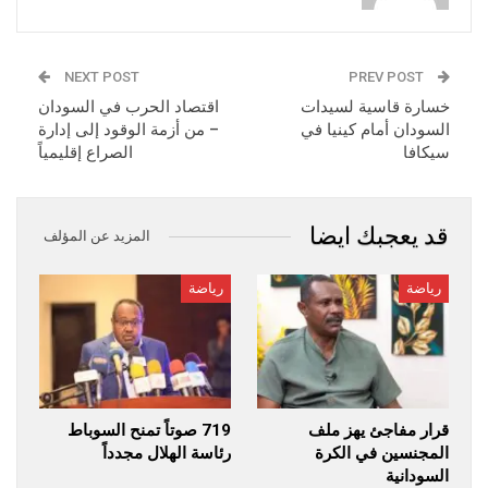
NEXT POST
PREV POST
خسارة قاسية لسيدات
اقتصاد الحرب في السودان
السودان أمام كينيا في
– من أزمة الوقود إلى إدارة
سيكافا
الصراع إقليمياً
قد يعجبك ايضا
المزيد عن المؤلف
رياضة
رياضة
قرار مفاجئ يهز ملف
719 صوتاً تمنح السوباط
المجنسين في الكرة
رئاسة الهلال مجدداً
السودانية